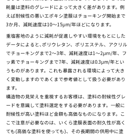
耗量は塗料のグレードによって大きく差があります。例
えば耐候性の悪いエポキシ塗膜はチョーキング開始まで
3か月、減耗速度は10～15μm/年ほどになります。
重塩害地のように減耗が促進しやすい環境をもとにした
データによると､ポリウレタン、ポリエステル、アクリル
でチョーキングまで2～3年、減耗速度は1～2μｍ/年、フ
ッ素でチョーキングまで7年、減耗速度は0.3μm/年とい
うものがあります。これも暴露される環境によって大き
く変動しますのであくまで参考値として扱う必要があり
ます。
構造物の見栄えを重視するお客様は、塗料の耐候性グレ
ードを意識して塗料選定をする必要があります。一般に
耐候性が高い塗料ほど金額も高価なものになります。こ
こで注意が必要なのは、いくら塗膜表面の耐久性が高く
ても(高価な塗料を使っても)、その長期間の供用中に塗