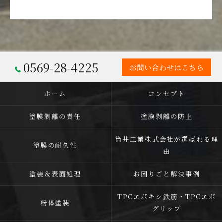
0569-28-4225
お問い合わせはこちら
ホーム
コンセプト
塗膜剥離の責任
塗膜剥離の防止
筒井工業株式会社が選ばれる理
塗膜の耐久性
由
塗装＆表面処理
お困りごと解決事例
TPCエポキシ鉄筋・TPCエポ
粉体塗装
グリップ