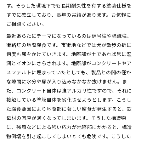
す。そうした環境下でも長期耐久性を有する塗装仕様を
すでに確立しており、長年の実績があります。お気軽に
ご相談ください。
最近あらたにテーマになっているのは信号柱や標識柱、
街路灯の地際腐食です。市街地などでは犬が散歩の折に
何度も尿をかけていきます。地際部が土であれば常に湿
潤とイオンにさらされます。地際部がコンクリートやア
スファルトに埋まっていたとしても、製品との間の僅か
な隙間に水分や尿が入り込みなかなか抜けません。ま
た、コンクリート自体は強アルカリ性ですので、それに
接触している塗膜自体を劣化させようとします。こうし
た腐食要因により地際部に著しい腐食が発生すると、鉄
母材の肉厚が薄くなってしまいます。そうした構造物
に、強風などによる強い応力が地際部にかかると、構造
物倒壊を引き起こしてしまいとても危険です。こうした