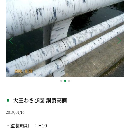
大王わさび園 鋼製高欄
2019/01/16
・塗装時期 ：H10