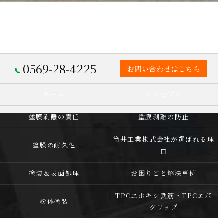
0569-28-4225
お問い合わせはこちら
ホーム
コンセプト
塗膜剥離の責任
塗膜剥離の防止
筒井工業株式会社が選ばれる理
塗膜の耐久性
由
塗装＆表面処理
お困りごと解決事例
TPCエポキシ鉄筋・TPCエポ
粉体塗装
グリップ