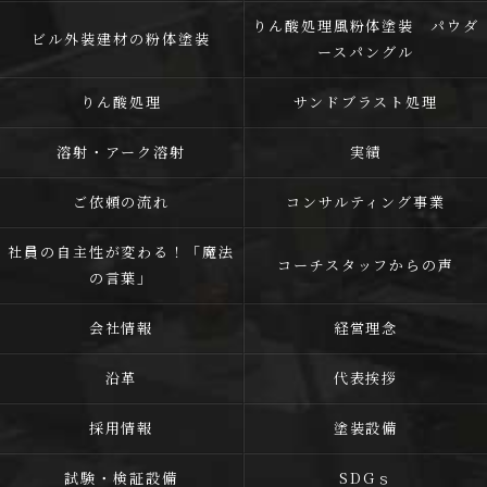
りん酸処理風粉体塗装 パウダ
ビル外装建材の粉体塗装
ースパングル
りん酸処理
サンドブラスト処理
溶射・アーク溶射
実績
ご依頼の流れ
コンサルティング事業
社員の自主性が変わる！「魔法
コーチスタッフからの声
の言葉」
会社情報
経営理念
沿革
代表挨拶
採用情報
塗装設備
試験・検証設備
SDGｓ