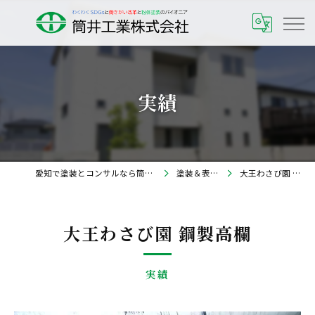
実績
愛知で塗装とコンサルなら筒井工業株式会社
塗装＆表面処理
大王わさび園 鋼製高欄
大王わさび園 鋼製高欄
実績