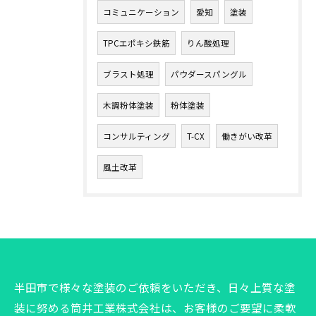
コミュニケーション
愛知
塗装
TPCエポキシ鉄筋
りん酸処理
ブラスト処理
パウダースパングル
木調粉体塗装
粉体塗装
コンサルティング
T-CX
働きがい改革
風土改革
半田市で様々な塗装のご依頼をいただき、日々上質な塗
装に努める筒井工業株式会社は、お客様のご要望に柔軟