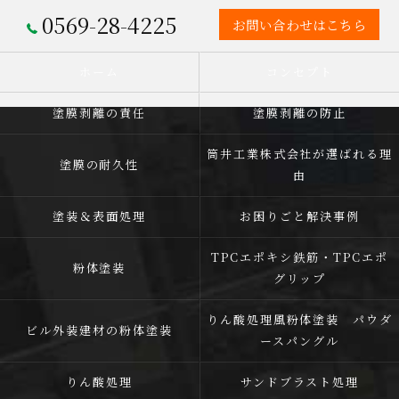
0569-28-4225
お問い合わせはこちら
ホーム
コンセプト
塗膜剥離の責任
塗膜剥離の防止
筒井工業株式会社が選ばれる理
塗膜の耐久性
由
塗装＆表面処理
お困りごと解決事例
TPCエポキシ鉄筋・TPCエポ
粉体塗装
グリップ
りん酸処理風粉体塗装 パウダ
ビル外装建材の粉体塗装
ースパングル
りん酸処理
サンドブラスト処理