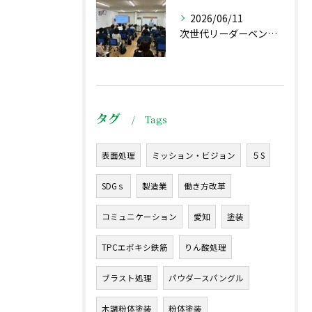
2026/06/11
次世代リーダーベンチマーク研究会が当社で開催されました（前島ブログ）
タグ
Tags
表面処理
ミッション・ビジョン
５S
SDGｓ
製造業
働き方改革
コミュニケーション
愛知
塗装
TPCエポキシ鉄筋
りん酸処理
ブラスト処理
パウダースパングル
木調粉体塗装
粉体塗装