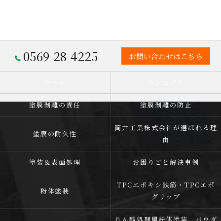
0569-28-4225
お問い合わせはこちら
ホーム
コンセプト
塗膜剥離の責任
塗膜剥離の防止
筒井工業株式会社が選ばれる理
塗膜の耐久性
由
塗装＆表面処理
お困りごと解決事例
TPCエポキシ鉄筋・TPCエポ
粉体塗装
グリップ
りん酸処理風粉体塗装 パウダ