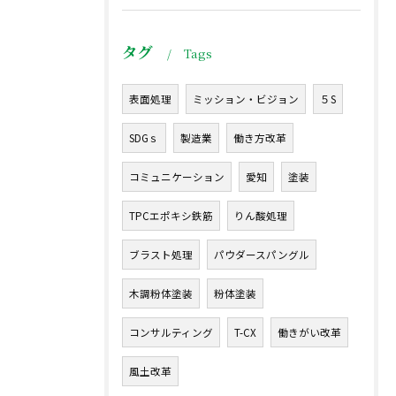
タグ
Tags
表面処理
ミッション・ビジョン
５S
SDGｓ
製造業
働き方改革
コミュニケーション
愛知
塗装
TPCエポキシ鉄筋
りん酸処理
ブラスト処理
パウダースパングル
木調粉体塗装
粉体塗装
コンサルティング
T-CX
働きがい改革
風土改革